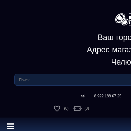
Ваш горо
Адрес мага
Челю
8 922 188 67 25
(0)
(0)