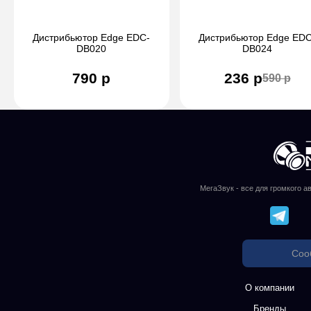
Дистрибьютор Edge EDC-
Дистрибьютор Edge EDC
DB020
DB024
790 р
236 р
590 р
МегаЗвук - все для громкого а
Соо
О компании
Бренды