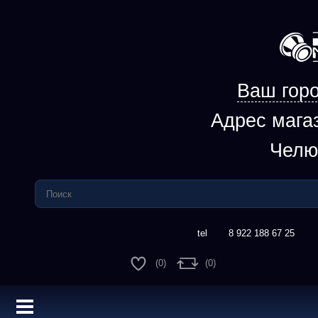
Ваш горо
Адрес мага
Челю
8 922 188 67 25
(0)
(0)