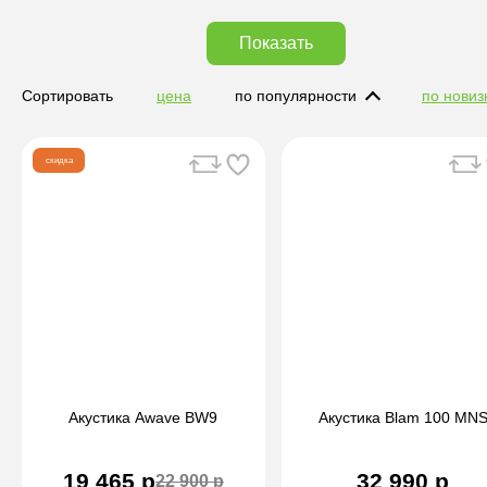
Показать
Сортировать
цена
по популярности
по новиз
скидка
Акустика Awave BW9
Акустика Blam 100 MN
19 465 р
32 990 р
22 900 р