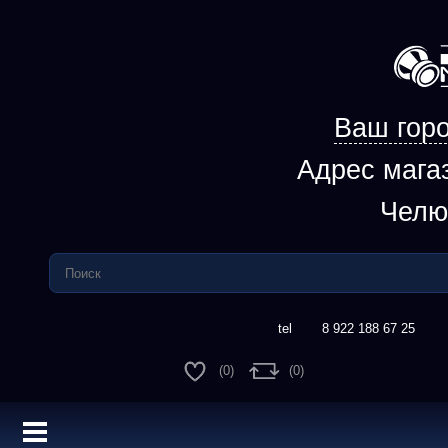
Ваш горо
Адрес мага
Челю
8 922 188 67 25
(0)
(0)