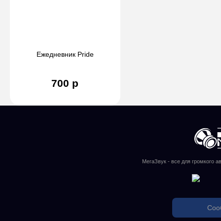
Ежедневник Pride
700 р
МегаЗвук - все для громкого а
Соо