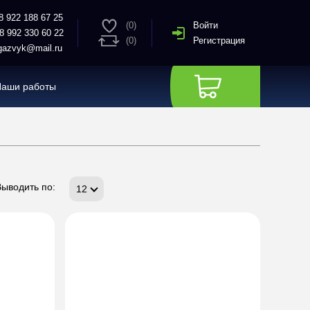
8 922 188 67 25
(0)
Войти
8 992 330 60 22
(0)
Регистрация
azvyk@mail.ru
Наши работы
Выводить по:
12