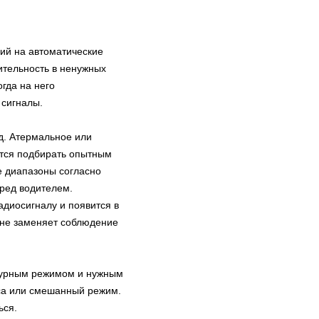
ций на автоматические
ительность в ненужных
гда на него
 сигналы.
д. Атермальное или
ится подбирать опытным
ые диапазоны согласно
еред водителем.
адиосигналу и появится в
 не заменяет соблюдение
атурным режимом и нужным
са или смешанный режим.
ься.