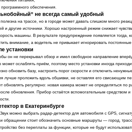
ключения питания;
я программного обеспечения.
ьнобойный” не всегда самый удобный
 полезна на трассе, но в городе может давать слишком много реак
ей и другие источники. Хорошо настроенный режим снижает чувств
корость машины. В результате предупреждение появляется тогда, ко
тить внимание, а водитель не привыкает игнорировать постоянные
ле установки
обы он не перекрывал обзор и имел свободное направление вперё
 может ослаблять приём, поэтому место установки иногда приход
езно обновить базу, настроить порог скорости и отключить ненужн
ия лучше проложить вдоль обшивки, не оставляя его свисающим п
т обновлять регулярно: новая камера может не определяться по р
после обновления. Прибор остаётся вспомогательным средством и
ости.
етектор в Екатеринбурге
аЗвук можно выбрать радар-детектор для автомобиля с GPS, сигн
и обращении стоит обозначить основные маршруты — город, трас
тройство без переплаты за функции, которые не будут использоват