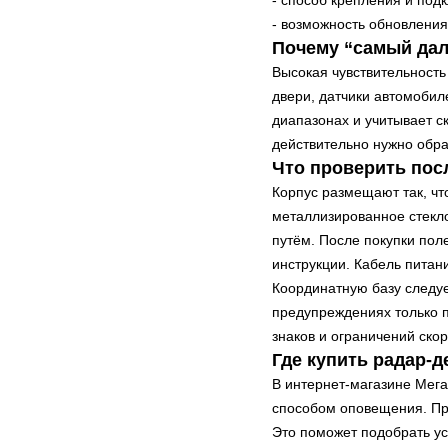
- способ крепления и под
- возможность обновлени
Почему “самый дал
Высокая чувствительность
двери, датчики автомобил
диапазонах и учитывает с
действительно нужно обра
Что проверить пос
Корпус размещают так, чт
металлизированное стекло
путём. После покупки пол
инструкции. Кабель питан
Координатную базу следуе
предупреждениях только 
знаков и ограничений скор
Где купить радар-д
В интернет-магазине Мег
способом оповещения. Пр
Это поможет подобрать ус