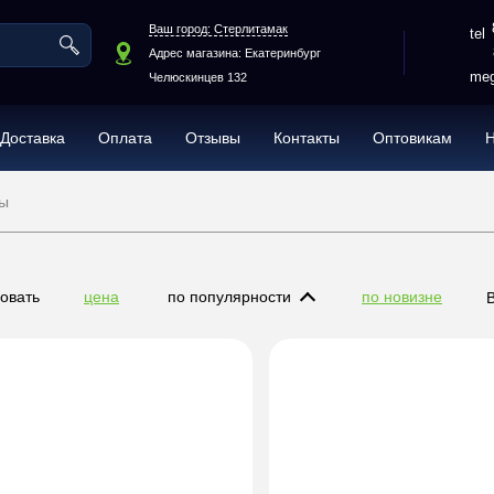
Ваш город: Стерлитамак
Адрес магазина: Екатеринбург
meg
Челюскинцев 132
Доставка
Оплата
Отзывы
Контакты
Оптовикам
ы
овать
цена
по популярности
по новизне