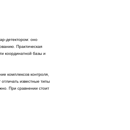
дар-детектором: оно
ованию. Практическая
сти координатной базы и
ие комплексов контроля,
 отличать известные типы
жно. При сравнении стоит