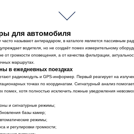
оры для автомобиля
ту часто называют антирадаром, в каталоге является пассивным ра
упреждает водителя, но не создаёт помех измерительному оборуд
не от громкости оповещения, а от качества фильтрации, актуально
ычных маршрутах.
ны в ежедневных поездках
тают радиомодуль и GPS-информер. Первый реагирует на излучен
тационарных точках по координатам. Сигнатурный анализ помогает
ких помех, хотя полностью исключить ложные уведомления невозмо
оны и сигнатурные режимы;
обновления базы камер;
 автоматические режимы;
оса и регулировки громкости;