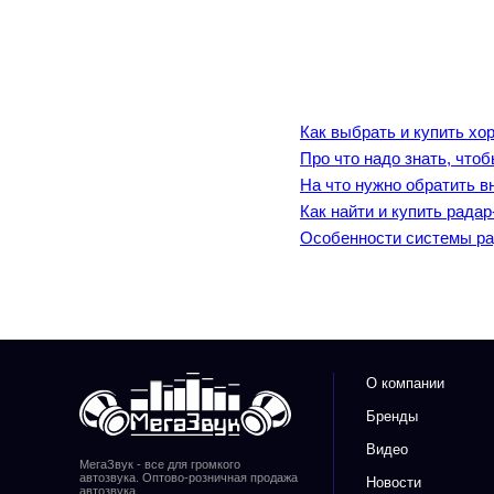
Как выбрать и купить х
Про что надо знать, что
На что нужно обратить в
Как найти и купить радар
Особенности системы ра
О компании
Бренды
Видео
МегаЗвук - все для громкого
автозвука. Оптово-розничная продажа
Новости
автозвука.