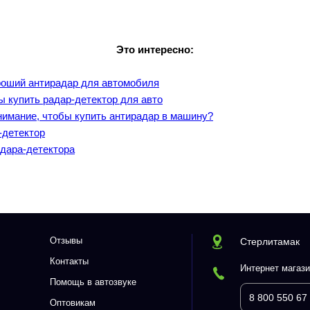
Это интересно:
ороший антирадар для автомобиля
бы купить радар-детектор для авто
нимание, чтобы купить антирадар в машину?
-детектор
дара-детектора
Отзывы
Стерлитамак
Контакты
Интернет магази
Помощь в автозвуке
8 800 550 67
Оптовикам